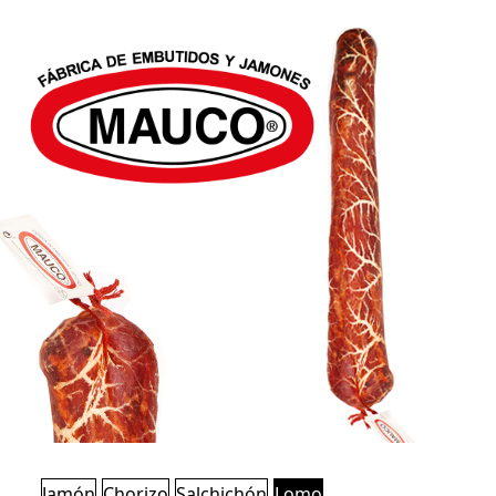
Jamón
Chorizo
Salchichón
Lomo